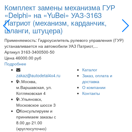
Комплект замены механизма ГУР
К
«Delphi» на «YuBei» УАЗ-3163
«
Патриот (механизм, карданчик,
П
шланги, штуцера)
Пр
ус
Применяемость: Гидроусилитель рулевого управления (ГУР)
А
устанавливается на автомобили УАЗ Патриот,...
Ц
Артикул
3163-3400500-50
П
Цена
46000.00 руб
Подробнее
Каталог
zakaz@autodetal4x4.ru
Заказ, оплата и
г.Москва,
доставка
м.Варшавская, ул.
О компании
Котляковская 4
Контакты
г.Ульяновск,
Московское шоссе 3
Консультируем и
принимаем заказы с
8.00 до 21.00
(круглосуточно)