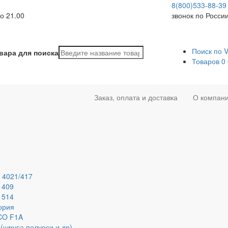
8(800)533-88-39
о 21.00
звонок по Росси
Поиск по 
вара для поиска
Товаров
0
Заказ, оплата и доставка
О компан
 4021/417
 409
 514
ория
ECO F1A
(шруса,полуоси и др)