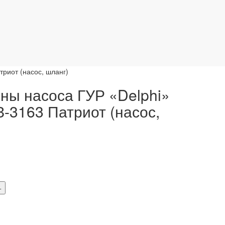
триот (насос, шланг)
ны насоса ГУР «Delphi»
З-3163 Патриот (насос,
+