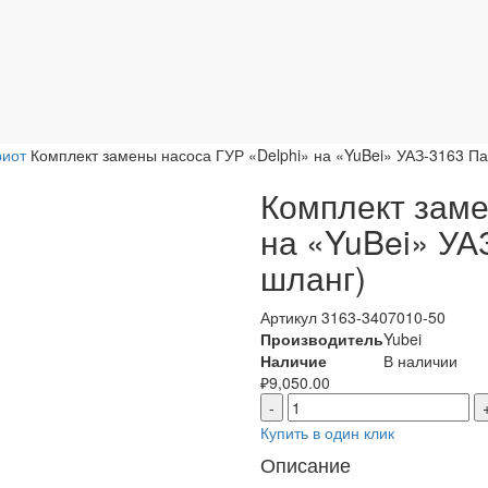
риот
Комплект замены насоса ГУР «Delphi» на «YuBei» УАЗ-3163 Па
Комплект заме
на «YuBei» УА
шланг)
Артикул
3163-3407010-50
Производитель
Yubei
Наличие
В наличии
₽
9,050.00
-
Купить в один клик
Описание