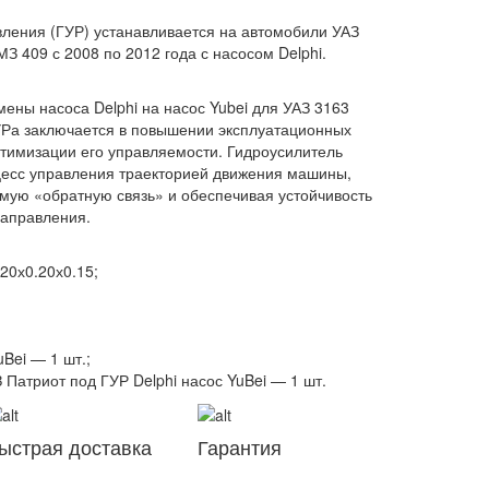
вления (ГУР) устанавливается на автомобили УАЗ
З 409 с 2008 по 2012 года с насосом Delphi.
ены насоса Delphi на насос Yubei для УАЗ 3163
УРа заключается в повышении эксплуатационных
птимизации его управляемости. Гидроусилитель
цесс управления траекторией движения машины,
емую «обратную связь» и обеспечивая устойчивость
направления.
.20х0.20х0.15;
Bei — 1 шт.;
Патриот под ГУР Delphi насос YuBei — 1 шт.
ыстрая доставка
Гарантия