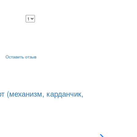
Оставить отзыв
т (механизм, карданчик,
Комплект
Применяемость:
Артикул
3163-3
Цена
9050.00 
Подробнее