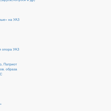
ные» на УАЗ
я опора УАЗ
р, Патриот
нов. образа
ДС
»