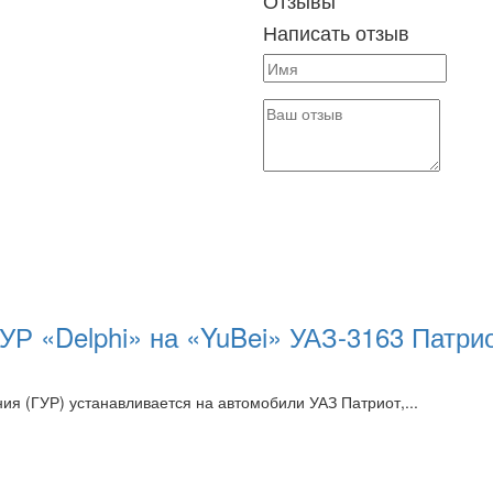
Отзывы
Написать отзыв
Р «Delphi» на «YuBei» УАЗ-3163 Патрио
я (ГУР) устанавливается на автомобили УАЗ Патриот,...