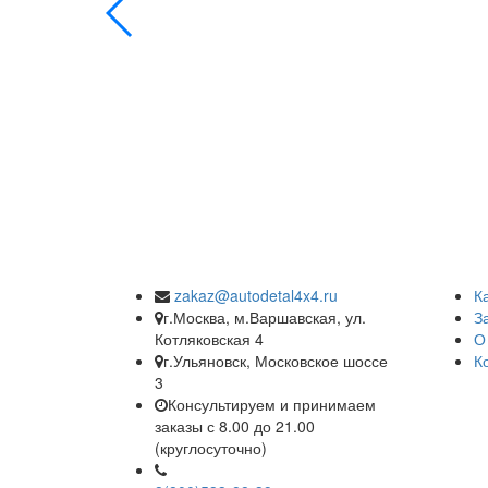
zakaz@autodetal4x4.ru
К
г.Москва, м.Варшавская, ул.
З
Котляковская 4
О
г.Ульяновск, Московское шоссе
К
3
Консультируем и принимаем
заказы с 8.00 до 21.00
(круглосуточно)