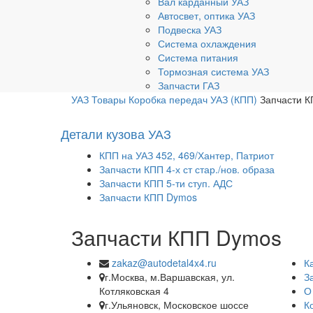
Вал карданный УАЗ
Автосвет, оптика УАЗ
Подвеска УАЗ
Система охлаждения
Система питания
Тормозная система УАЗ
Запчасти ГАЗ
УАЗ
Товары
Коробка передач УАЗ (КПП)
Запчасти 
Детали кузова УАЗ
КПП на УАЗ 452, 469/Хантер, Патриот
Запчасти КПП 4-х ст стар./нов. образа
Запчасти КПП 5-ти ступ. АДС
Запчасти КПП Dymos
Запчасти КПП Dymos
zakaz@autodetal4x4.ru
К
г.Москва, м.Варшавская, ул.
З
Котляковская 4
О
г.Ульяновск, Московское шоссе
К