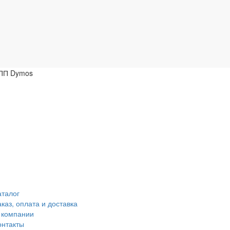
КПП Dymos
аталог
аказ, оплата и доставка
 компании
онтакты