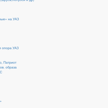
ные» на УАЗ
я опора УАЗ
р, Патриот
нов. образа
ДС
»