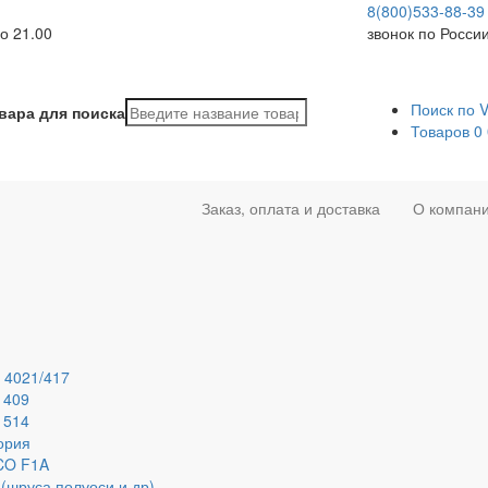
8(800)533-88-39
о 21.00
звонок по Росси
Поиск по 
вара для поиска
Товаров
0
Заказ, оплата и доставка
О компан
 4021/417
 409
 514
ория
ECO F1A
(шруса,полуоси и др)