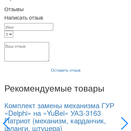
Отзывы
Написать отзыв
Оставить отзыв
Рекомендуемые товары
Комплект замены механизма ГУР
К
«Delphi» на «YuBei» УАЗ-3163
«
Патриот (механизм, карданчик,
П
шланги, штуцера)
Пр