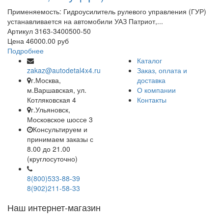
ус
Применяемость: Гидроусилитель рулевого управления (ГУР)
А
устанавливается на автомобили УАЗ Патриот,...
Ц
Артикул
3163-3400500-50
П
Цена
46000.00 руб
Подробнее
Каталог
zakaz@autodetal4x4.ru
Заказ, оплата и
г.Москва,
доставка
м.Варшавская, ул.
О компании
Котляковская 4
Контакты
г.Ульяновск,
Московское шоссе 3
Консультируем и
принимаем заказы с
8.00 до 21.00
(круглосуточно)
8(800)533-88-39
8(902)211-58-33
Наш интернет-магазин