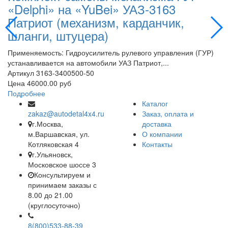
«Delphi» на «YuBei» УАЗ-3163
«
Патриот (механизм, карданчик,
П
шланги, штуцера)
Пр
ус
Применяемость: Гидроусилитель рулевого управления (ГУР)
А
устанавливается на автомобили УАЗ Патриот,...
Ц
Артикул
3163-3400500-50
П
Цена
46000.00 руб
Подробнее
Каталог
zakaz@autodetal4x4.ru
Заказ, оплата и
г.Москва,
доставка
м.Варшавская, ул.
О компании
Котляковская 4
Контакты
г.Ульяновск,
Московское шоссе 3
Консультируем и
принимаем заказы с
8.00 до 21.00
(круглосуточно)
8(800)533-88-39