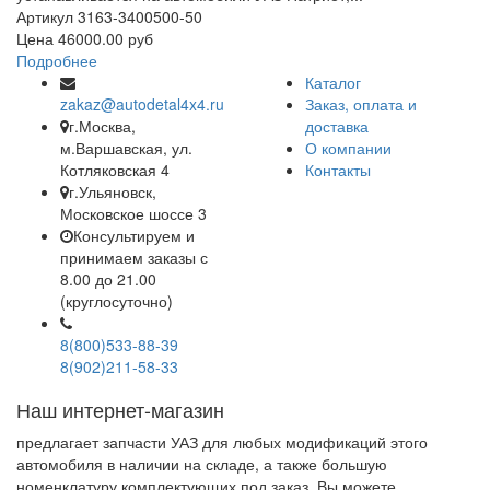
Ц
Артикул
3163-3400500-50
П
Цена
46000.00 руб
Подробнее
Каталог
zakaz@autodetal4x4.ru
Заказ, оплата и
г.Москва,
доставка
м.Варшавская, ул.
О компании
Котляковская 4
Контакты
г.Ульяновск,
Московское шоссе 3
Консультируем и
принимаем заказы с
8.00 до 21.00
(круглосуточно)
8(800)533-88-39
8(902)211-58-33
Наш интернет-магазин
предлагает запчасти УАЗ для любых модификаций этого
автомобиля в наличии на складе, а также большую
номенклатуру комплектующих под заказ. Вы можете