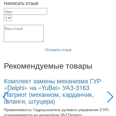
Написать отзыв
Оставить отзыв
Рекомендуемые товары
Комплект замены механизма ГУР
К
«Delphi» на «YuBei» УАЗ-3163
«
Патриот (механизм, карданчик,
П
шланги, штуцера)
Пр
ус
Применяемость: Гидроусилитель рулевого управления (ГУР)
А
устанавливается на автомобили УАЗ Патриот,...