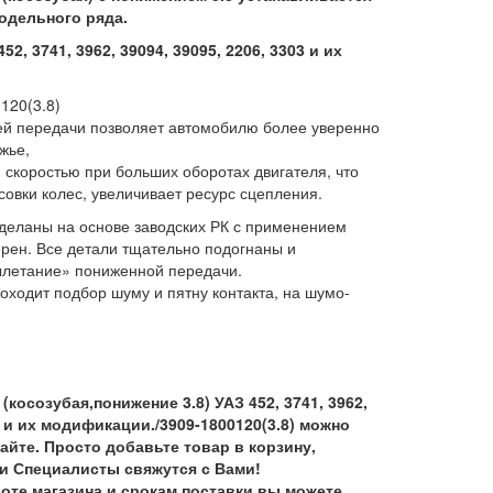
одельного ряда.
2, 3741, 3962, 39094, 39095, 2206, 3303 и их
120(3.8)
й передачи позволяет автомобилю более уверенно
жье,
 скоростью при больших оборотах двигателя, что
овки колес, увеличивает ресурс сцепления.
деланы на основе заводских РК с применением
рен. Все детали тщательно подогнаны и
ылетание» пониженной передачи.
оходит подбор шуму и пятну контакта, на шумо-
(косозубая,понижение 3.8) УАЗ 452, 3741, 3962,
03 и их модификации./3909-1800120(3.8) можно
сайте. Просто добавьте товар в корзину,
ши Специалисты свяжутся с Вами!
те магазина и срокам поставки вы можете