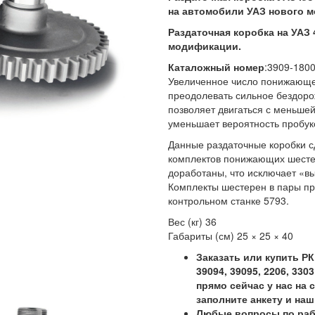
на автомобили УАЗ нового м
Раздаточная коробка на УАЗ 45
модификации.
Каталожный номер
:3909-1800
Увеличенное число понижающе
преодолевать сильное бездоро
позволяет двигаться с меньшей
уменьшает вероятность пробукс
Данные раздаточные коробки с
комплектов понижающих шесте
доработаны, что исключает «в
Комплекты шестерен в пары пр
контрольном станке 5793.
Вес (кг) 36
Габариты (см) 25 × 25 × 40
Заказать или купить РК 
39094, 39095, 2206, 33
прямо сейчас у нас на 
заполните анкету и на
Любые вопросы по рабо