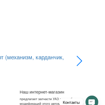
т (механизм, карданчик,
Комплект
Применяемость:
Артикул
3163-3
Цена
9050.00 
Подробнее
Наш интернет-магазин
предлагает запчасти УАЗ для любых
Контакты
модификаций этого автомобиля в