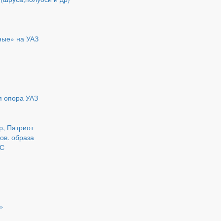
ные» на УАЗ
я опора УАЗ
р, Патриот
нов. образа
ДС
»