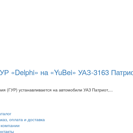
Р «Delphi» на «YuBei» УАЗ-3163 Патрио
я (ГУР) устанавливается на автомобили УАЗ Патриот,...
аталог
аказ, оплата и доставка
 компании
онтакты