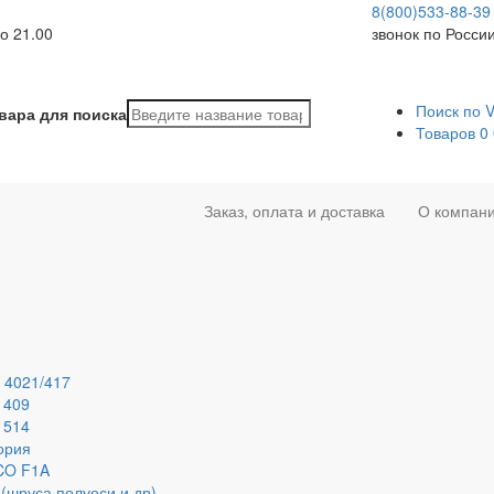
8(800)533-88-39
о 21.00
звонок по Росси
Поиск по 
вара для поиска
Товаров
0
Заказ, оплата и доставка
О компан
 4021/417
 409
 514
ория
ECO F1A
(шруса,полуоси и др)