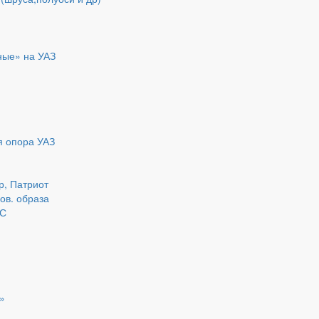
ные» на УАЗ
я опора УАЗ
р, Патриот
нов. образа
ДС
»