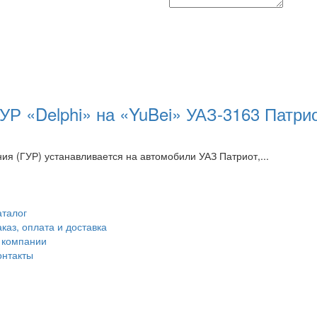
Р «Delphi» на «YuBei» УАЗ-3163 Патрио
я (ГУР) устанавливается на автомобили УАЗ Патриот,...
аталог
аказ, оплата и доставка
 компании
онтакты