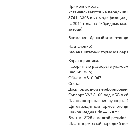
Применяемость:
Устанавливаются на передний м
3741, 3303 и их модификации 
(с 2011 года на Гибридных мо
завода).
Внимание: Данный комплект ди
Назначение:
Замена штатных тормозов бара
Характеристики:
Габаритные размеры в упаковке
Вес, кг: 32.5;
Объем, м3: 0.047.
Состав:
Диск тормозной перфорированн
Суппорт УАЗ 3160 под АБС в сб
Пластина крепления суппорта У
Щиток защитный тормозного ди
Шайба медная d8 — 6 шт.;
Болт М12*25 с мелкой резьбой 
Шланг тормозной передний под