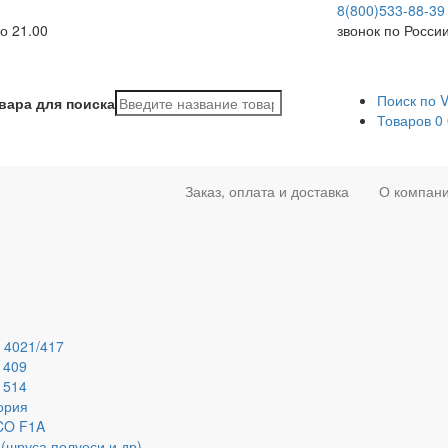
8(800)533-88-39
о 21.00
звонок по Росси
Поиск по 
вара для поиска
Товаров
0
Заказ, оплата и доставка
О компан
 4021/417
 409
 514
ория
ECO F1A
(шруса,полуоси и др)