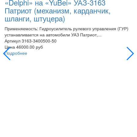
«Delphi» на «YuBei» УАЗ-3163
«
Патриот (механизм, карданчик,
П
шланги, штуцера)
Пр
ус
Применяемость: Гидроусилитель рулевого управления (ГУР)
А
устанавливается на автомобили УАЗ Патриот,...
Ц
Артикул
3163-3400500-50
П
Цена
46000.00 руб
Подробнее