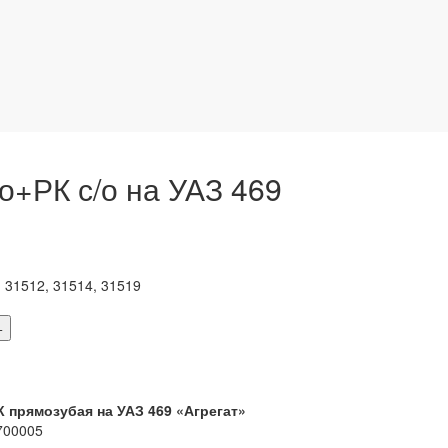
о+РК с/о на УАЗ 469
, 31512, 31514, 31519
+
К прямозубая на УАЗ 469 «Агрегат»
700005