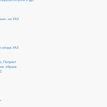
ные» на УАЗ
я опора УАЗ
р, Патриот
нов. образа
ДС
»