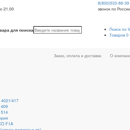
8(800)533-88-39
о 21.00
звонок по Росси
Поиск по 
вара для поиска
Товаров
0
Заказ, оплата и доставка
О компан
 4021/417
 409
 514
ория
ECO F1A
(шруса,полуоси и др)