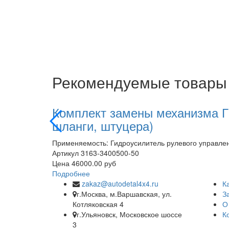
Рекомендуемые товары
Комплект замены механизма ГУ
шланги, штуцера)
Применяемость: Гидроусилитель рулевого управлени
Артикул
3163-3400500-50
Цена
46000.00 руб
Подробнее
zakaz@autodetal4x4.ru
К
г.Москва, м.Варшавская, ул.
З
Котляковская 4
О
г.Ульяновск, Московское шоссе
К
3