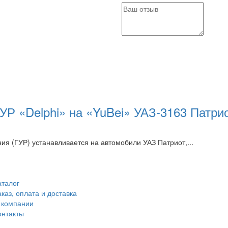
Р «Delphi» на «YuBei» УАЗ-3163 Патрио
я (ГУР) устанавливается на автомобили УАЗ Патриот,...
аталог
аказ, оплата и доставка
 компании
онтакты