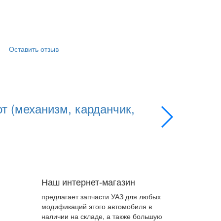
Оставить отзыв
т (механизм, карданчик,
Комплект
Применяемость:
Артикул
3163-3
Цена
9050.00 
Подробнее
Наш интернет-магазин
предлагает запчасти УАЗ для любых
модификаций этого автомобиля в
наличии на складе, а также большую